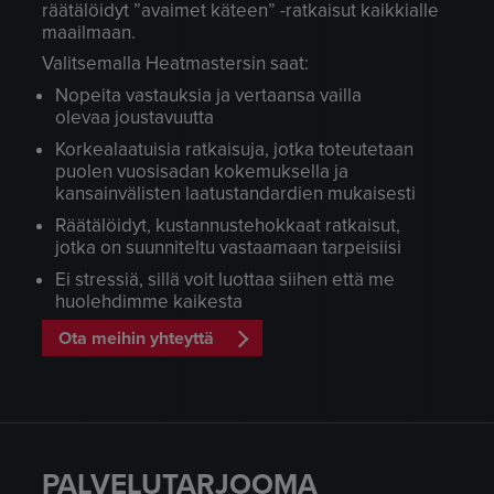
räätälöidyt ”avaimet käteen” -ratkaisut kaikkialle
maailmaan.
Valitsemalla Heatmastersin saat:
Nopeita vastauksia ja vertaansa vailla
olevaa joustavuutta
Korkealaatuisia ratkaisuja, jotka toteutetaan
puolen vuosisadan kokemuksella ja
kansainvälisten laatustandardien mukaisesti
Räätälöidyt, kustannustehokkaat ratkaisut,
jotka on suunniteltu vastaamaan tarpeisiisi
Ei stressiä, sillä voit luottaa siihen että me
huolehdimme kaikesta
Ota meihin yhteyttä
PALVELUTARJOOMA