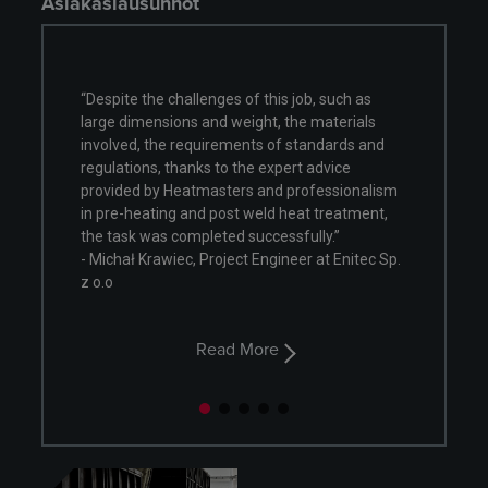
Asiakaslausunnot
allenges of this job, such as
ns and weight, the materials
“Rising industry expectations ar
requirements of standards and
tight cooperation approach in p
hanks to the expert advice
execution phase. Continuous i
eatmasters and professionalism
focus and non-routine approach 
 and post weld heat treatment,
improve every time, every projec
ompleted successfully.”
- Zdzisław Szwajca, Project Eng
c, Project Engineer at Enitec Sp.
Technologist, SHI FW Energia FA
Read More
Read More