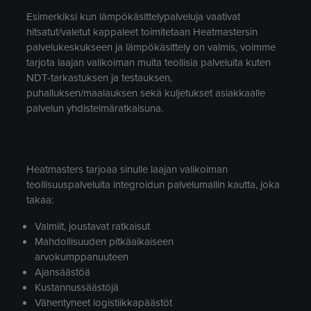
Esimerkiksi kun lämpökäsittelypalveluja vaativat
hitsatut/valetut kappaleet toimitetaan Heatmastersin
palvelukeskukseen ja lämpökäsittely on valmis, voimme
tarjota laajan valikoiman muita teollisia palveluita kuten
NDT-tarkastuksen ja testauksen,
puhalluksen/maalauksen sekä kuljetukset asiakkaalle
palvelun yhdistelmäratkaisuna.
Heatmasters tarjoaa sinulle laajan valikoiman
teollisuuspalveluita integroidun palvelumallin kautta, joka
takaa:
Valmiit, joustavat ratkaisut
Mahdollisuuden pitkäaikaiseen
arvokumppanuuteen
Ajansäästöä
Kustannussäästöjä
Vähentyneet logistiikkapäästöt