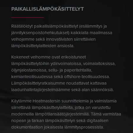
PAIKALLISLÄMPÖKÄSITTELYT
Räätälöidyt paikallislämpökäsittelyt (esilämmitys ja
jännityksenpoistohehkutukset) kaikkialla maailmassa
velhojemme sekä innovatiivisten siirrettävien
lämpökäsittelylaitteiden ansiosta.
Kokeneet velhomme ovat erikoistuneet
lämpökäsittelytöihin ydinvoimaloissa, voimalaitoksissa,
öljynjalostamoissa, sellu- ja paperitehtailla,
kemianteollisuudessa sekä offshore-teollisuudessa.
Lämpökäsittelyratkaisumme noudattavat kattavaa
laadunhallintajärjestelmäämme sekä alan säännöksiä.
Käytämme Heatmastersin suunnittelemia ja valmistamia
siirrettäviä lämpökäsittelylaitteita, jotka on varustettu
moderneilla lämpötilansäätöjärjestelmillä. Tämä varmistaa
nopean ja tarkan lämpökäsittelyn sekä digitaalisen
dokumentaation jokaisesta lämmitysprosessista.