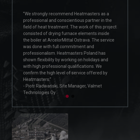
end Heatmasters as a
”We strongly recommend Heatmasters
cientious partner in the
professional and conscientious partner 
t. The work of this project
field of heat treatment. The work of thi
urnace elements inside
consisted of drying furnace elements i
ittal Ostrava. The service
the boiler at ArcelorMittal Ostrava. The
ommitment and
was done with full commitment and
tmasters Poland has
professionalism. Heatmasters Poland 
orking on holidays and
shown flexibility by working on holiday
 qualifications. We
with high professional qualifications. W
 of service offered by
confirm the high level of service offere
Heatmasters.”
te Manager, Valmet
- Piotr Radwański, Site Manager, Valme
Technologies Oy