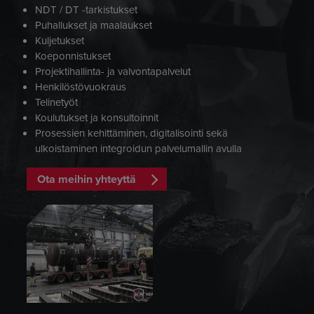
NDT / DT -tarkistukset
Puhallukset ja maalaukset
Kuljetukset
Koeponnistukset
Projektihallinta- ja valvontapalvelut
Henkilöstövuokraus
Telinetyöt
Koulutukset ja konsultoinnit
Prosessien kehittäminen, digitalisointi sekä
ulkoistaminen integroidun palvelumallin avulla
Ota meihin yhteyttä