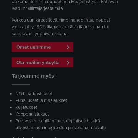
dokumentoinnilla noudattaen Heatmastersin kattavaa
laadunhallintajärjestelmää.
Korkea uunikapasiteettimme mahdollistaa nopeat
vasteajat; yli 90% tilauksista käsitellään saman tai
seuraavan työpäivän aikana.
Omat uunimme
Ota meihin yhteyttä
Tarjoamme myös:
NDT -tarkastukset
Puhallukset ja maalaukset
Kuljetukset
Koeponnistukset
Prosessien kehittäminen, digitalisointi sekä
ulkoistaminen integroidun palvelumallin avulla