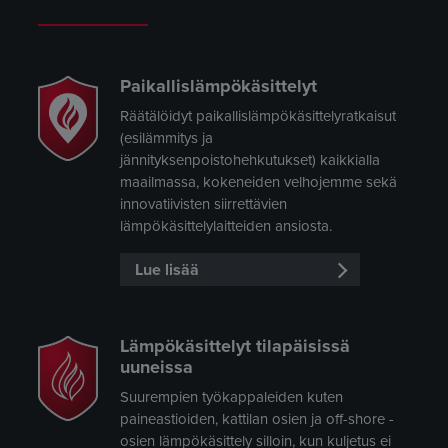
Paikallislämpökäsittelyt
Räätälöidyt paikallislämpökäsittelyratkaisut
(esilämmitys ja
jännityksenpoistohehkutukset) kaikkialla
maailmassa, kokeneiden velhojemme sekä
innovatiivisten siirrettävien
lämpökäsittelylaitteiden ansiosta.
Lue lisää
Lämpökäsittelyt tilapäisissä
uuneissa
Suurempien työkappaleiden kuten
paineastioiden, kattilan osien ja off-shore -
osien lämpökäsittely silloin, kun kuljetus ei