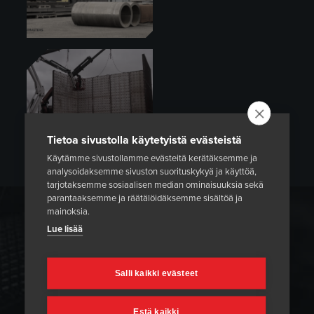
Tietoa sivustolla käytetyistä evästeistä
Käytämme sivustollamme evästeitä kerätäksemme ja
analysoidaksemme sivuston suorituskykyä ja käyttöä,
tarjotaksemme sosiaalisen median ominaisuuksia sekä
parantaaksemme ja räätälöidäksemme sisältöä ja
mainoksia.
MUURAUSTEN KUIVAUSLÄMMITYKSET
Lue lisää
Heatmasters tarjoaa ammattimaisia kuivauspalveluita,
Salli kaikki evästeet
jotka auttavat sinua saamaan parhaan maksimoidun
tulenkestävän vuoraustehon. Voimme käyttää
kaasupolttimia tai lämmityselementtejä kuivauksen ja
Estä kaikki