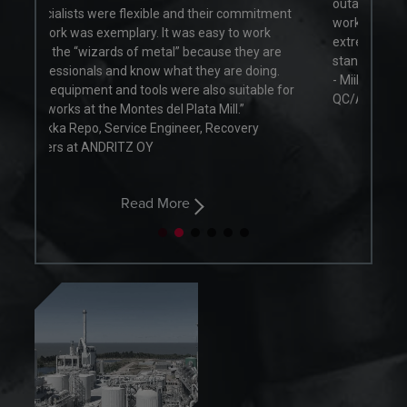
outage maintenance works has been great, in a
r commitment
working environment which presents
y to work
extremely challenging conditions and high-
se they are
standards.”
are doing.
- Miika Vähäkangas, Welding Coordination &
 suitable for
QC/A, Recion Oy
ill.”
ecovery
Read More