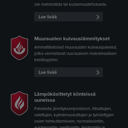
ole mahdollista tai kustannustehokasta.
Lue lisää
Muurausten kuivauslämmitykset
Ammattitaitoiset muurausten kuivauspalvelut,
jotka varmistavat vuorauksen maksimaalisen
kestävyyden.
Lue lisää
Lämpökäsittelyt kiinteissä
uuneissa
Palveluita jännityksenpoistoon, hitsattujen,
valettujen, kylmämuokattujen ja työstettyjen
osien hehkuttamiseen, normalisointiin,
austenointiin, perlitointiin, ferritointiin ja