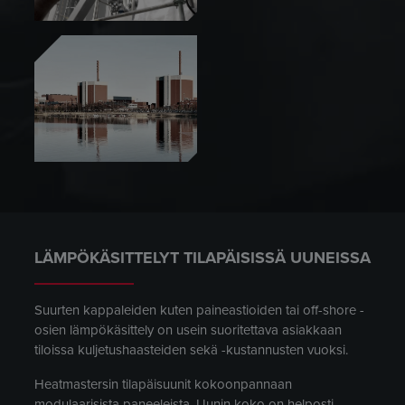
LÄMPÖKÄSITTELYT TILAPÄISISSÄ UUNEISSA
Suurten kappaleiden kuten paineastioiden tai off-shore -
osien lämpökäsittely on usein suoritettava asiakkaan
tiloissa kuljetushaasteiden sekä -kustannusten vuoksi.
Heatmastersin tilapäisuunit kokoonpannaan
modulaarisista paneeleista. Uunin koko on helposti