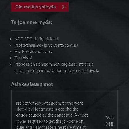
Ota meihin yhteyttä
Tarjoamme myös:
NDT / DT -tarkastukset
Projektihallinta- ja valvontapalvelut
Henkilöstövuokraus
Telinetyöt
Prosessien kehittäminen, digitalisointi sekä
ulkoistaminen integroidun palvelumallin avulla
Asiakaslausunnot
he work
e the
c. A great
”Working with the Heatmasters team at
 done on
Olkiluoto Nuclear Power Plant during the annual
reatment