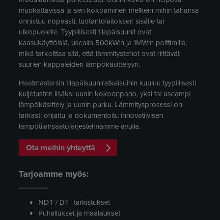
muokattavissa ja sen kokoaminen melkein mihin tahansa
onnistuu nopeasti, tuotantolaitoksen sisälle tai
ulkopuolelle. Tyypillisesti tilapäisuunit ovat
kaasukäyttöisiä, usealla 500kW:n ja 1MW:n polttimilla,
mikä tarkoittaa sitä, että lämmitystehot ovat riittävät
suurien kappaleiden lämpökäsittelyyn.
Heatmastersin tilapäisuuniratkaisuihin kuuluu tyypillisesti
kuljetusten lisäksi uunin kokoonpano, yksi tai useampi
lämpökäsittely ja uunin purku. Lämmitysprosessi on
tarkasti ohjattu ja dokumentoitu innovatiivisen
lämpötilansäätöjärjestelmämme avulla.
Ota meihin yhteyttä
Tarjoamme myös:
NDT / DT -tarkistukset
Puhallukset ja maalaukset