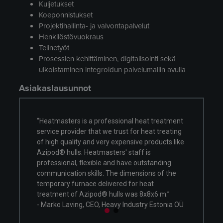
Kuljetukset
Koeponnistukset
Projektihallinta- ja valvontapalvelut
Henkilöstövuokraus
Telinetyöt
Prosessien kehittäminen, digitalisointi sekä
ulkoistaminen integroidun palvelumallin avulla
Asiakaslausunnot
onal heat treatment
"Heatmasters carried out multiple heat
st for heat treating
treatment processes utilizing a temporary
ensive products like
furnace erected outside our manufacturing
 staff is
facility. We received flexible, high-quality
have outstanding
services, and we enjoyed working with fellow
dimensions of the
professionals during the past months. Our
d for heat
team is looking forward to future cooperation
 was 8x8x6 m.”
- Onni Kinnunen, CEO, SSV-Tanks Oy
Industry Estonia OÜ