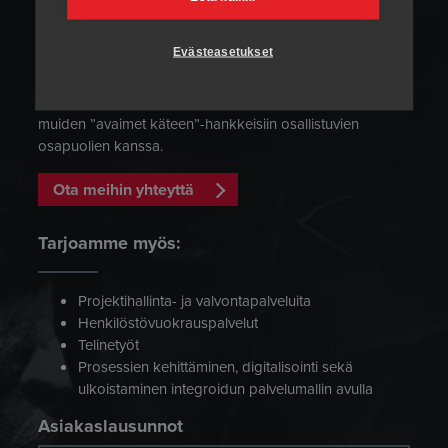
lämmityksen aikana. Meidän innovatiivinen
lämpötilansäätöjärjestelmä takaa sen että prosessit
Evästeasetukset
suoritetaan valmistajan ohjeiden mukaisesti ja
dokumentoidaan. Velhomme ovat kokeneita konkareita,
joilla on reilusti kokemusta yhteistyöstä valmistajien sekä
muiden ”avaimet käteen”-hankkeisiin osallistuvien
osapuolien kanssa.
Ota meihin yhteyttä
Tarjoamme myös:
Projektihallinta- ja valvontapalveluita
Henkilöstövuokrauspalvelut
Telinetyöt
Prosessien kehittäminen, digitalisointi sekä
ulkoistaminen integroidun palvelumallin avulla
Asiakaslausunnot