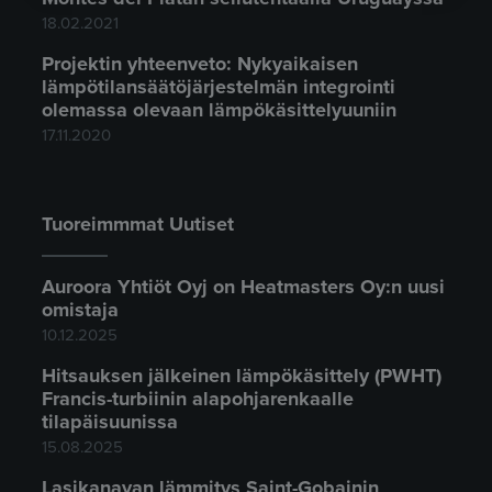
18.02.2021
Projektin yhteenveto: Nykyaikaisen
lämpötilansäätöjärjestelmän integrointi
olemassa olevaan lämpökäsittelyuuniin
17.11.2020
Tuoreimmmat Uutiset
Auroora Yhtiöt Oyj on Heatmasters Oy:n uusi
omistaja
10.12.2025
Hitsauksen jälkeinen lämpökäsittely (PWHT)
Francis-turbiinin alapohjarenkaalle
tilapäisuunissa
15.08.2025
Lasikanavan lämmitys Saint-Gobainin