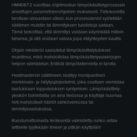
HM406T2 suorittaa ohjelmoidun lämpökäsittelyprosessin
annettujen parametrien/ohjeiden mukaisesti. Tietokonetta
tarvitaan ainoastaan silloin, kun prosessiarvot syötetään
säätimen muistiin tai lämmityksen tulotietoja luetaan.
Tämä tarkoittaa, että lämmitys voidaan käynnistää milloin
tahansa, ja sitä voidaan valvoa jopa etäyhteyden kautta.
Ohjain rekisteröi saavutetut lämpökäsittelytulokset
muistiinsa, mikä mahdollistaa lämpökäsittelyasiakirjojen
helpon valmistelun. Erillistä lämpötallenninta ei tarvita.
Heatmastersin säätimeen sisältyy monipuolinen
merkkivalo- ja hälytysjärjestelmä, joka osaltaan varmistaa
laadukkaan lopputuloksen syntymisen. Lämpökäsittely-
yksikön toimintatila on aina tiedossa ja käyttäjä huomaa
heti mahdolliset häiriöt sähköverkossa tai
lämmitysvastuksissa.
Ruostumattomasta teräksestä valmistettu runko antaa
laitteelle tyylikkään ilmeen ja pitkän käyttöiän!