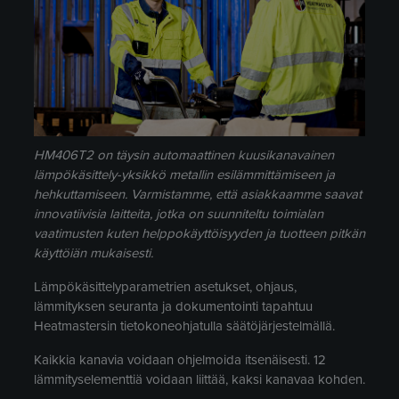
HM406T2 on täysin automaattinen kuusikanavainen
lämpökäsittely-yksikkö metallin esilämmittämiseen ja
hehkuttamiseen. Varmistamme, että asiakkaamme saavat
innovatiivisia laitteita, jotka on suunniteltu toimialan
vaatimusten kuten helppokäyttöisyyden ja tuotteen pitkän
käyttöiän mukaisesti.
Lämpökäsittelyparametrien asetukset, ohjaus,
lämmityksen seuranta ja dokumentointi tapahtuu
Heatmastersin tietokoneohjatulla säätöjärjestelmällä.
Kaikkia kanavia voidaan ohjelmoida itsenäisesti. 12
lämmityselementtiä voidaan liittää, kaksi kanavaa kohden.