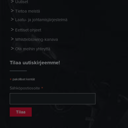
Uutiset
Tietoa meistä
Laatu- ja johtamisjärjestelmä
Eettiset ohjeet
Whistleblowing-kanava
Ota meihin yhteyttä
Tilaa uutiskirjeemme!
*
pakolliset kentät
*
Sähköpostiosoite