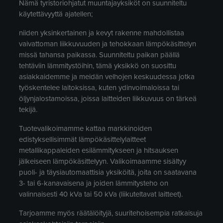
Nämä tyristoriohjatut muuntajayksiköt on suunniteltu
käytettävyyttä ajatellen;
niiden yksinkertainen ja kevyt rakenne mahdollistaa
vaivattoman liikkuvuuden ja tehokkaan lämpökäsittelyn
missä tahansa paikassa. Suunniteltu paikan päällä
tehtäviin lämmitystöihin, tämä yksikkö on suosittu
asiakkaidemme ja meidän velhojen keskuudessa jotka
työskentelee laitoksissa, kuten ydinvoimaloissa tai
öljynjalostamoissa, joissa laitteiden liikkuvuus on tärkeä
tekijä.
Tuotevalikoimamme kattaa markkinoiden
edistyksellisimmät lämpökäsittelylaitteet
metallikappaleiden esilämmitykseen ja hitsauksen
jälkeiseen lämpökäsittelyyn. Valikoimaamme sisältyy
puoli- ja täysiautomaattisia yksiköitä, joita on saatavana
3- tai 6-kanavaisena ja joiden lämmitysteho on
valinnaisesti 40 kVa tai 50 kVa (liikuteltavat laitteet).
Tarjoamme myös räätälöityjä, suuritehoisempia ratkaisuja