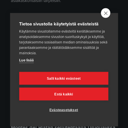
asiakaskohtaisiin tarpeisiin.
Ota meihin yhteyttä!
Tietoa sivustolla käytetyistä evästeistä
Käytämme sivustollamme evästeitä kerätäksemme ja
analysoidaksemme sivuston suorituskykyä ja käyttöä,
tarjotaksemme sosiaalisen median ominaisuuksia sekä
Lämpökäsittelylaitteet
parantaaksemme ja räätälöidäksemme sisältöä ja
mainoksia.
Lue lisää
Salli kaikki evästeet
Uusimmat projektimme
Estä kaikki
Projektin yhteenveto: Uunin modernisointi
13.04.2022
Evästeasetukset
Projektiyhteenveto: Paikallislämpökäsittelyt
Montes del Platan sellutehtaalla Uruguayssa