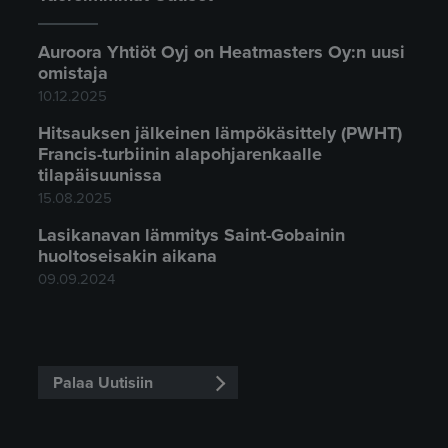
Auroora Yhtiöt Oyj on Heatmasters Oy:n uusi
omistaja
10.12.2025
Hitsauksen jälkeinen lämpökäsittely (PWHT)
Francis-turbiinin alapohjarenkaalle
tilapäisuunissa
15.08.2025
Lasikanavan lämmitys Saint-Gobainin
huoltoseisakin aikana
09.09.2024
Palaa Uutisiin