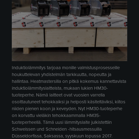
Induktiolämmitys tarjoaa monille valmistusprosesseille
houkuttelevan yhdistelmän tarkkuutta, nopeutta ja
hallintaa. Heatmastersilla on pitkä kokemus kannettavista
induktiolämmityslaitteista, mukaan lukien HM30-
tuoteperhe. Nämä laitteet ovat vuosien varrella
osoittautuneet tehokkaiksi ja helposti käsiteltäviksi, kiitos
niiden pienen koon ja keveyden. Nyt HM30-tuoteperhe
on korvattu vieläkin tehokkaammalla HM35-
tuoteperheellä. Tämä uusi lämmityslaite julkistettiin
Schweissen und Schneiden -hitsausmessuilla
Düsseldorfissa, Saksassa, syyskuun lopussa 2017.