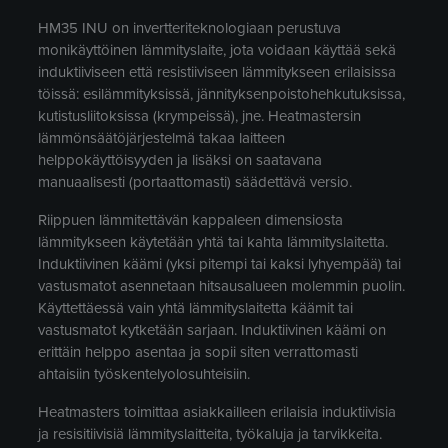
HM35 INU on invertteriteknologiaan perustuva
monikäyttöinen lämmityslaite, jota voidaan käyttää sekä
induktiiviseen että resistiiviseen lämmitykseen erilaisissa
töissä: esilämmityksissä, jännityksenpoistohehkutuksissa,
kutistusliitoksissa (krympeissä), jne. Heatmastersin
lämmönsäätöjärjestelmä takaa laitteen
helppokäyttöisyyden ja lisäksi on saatavana
manuaalisesti (portaattomasti) säädettävä versio.
Riippuen lämmitettävän kappaleen dimensiosta
lämmitykseen käytetään yhtä tai kahta lämmityslaitetta.
Induktiivinen käämi (yksi pitempi tai kaksi lyhyempää) tai
vastusmatot asennetaan hitsausalueen molemmin puolin.
Käyttettäessä vain yhtä lämmityslaitetta käämit tai
vastusmatot kytketään sarjaan. Induktiivinen käämi on
erittäin helppo asentaa ja sopii siten verrattomasti
ahtaisiin työskentelyolosuhteisiin.
Heatmasters toimittaa asiakkailleen erilaisia induktiivisia
ja resisitiivisiä lämmityslaitteita, työkaluja ja tarvikkeita.