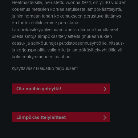
Heatmastersilla, perustettu vuonna 1974, on yli 40 vuoden
kokemus metallien korkealaatuisesta lämpökäsittelystä,
ja niminomaan tähän kokemukseen perustuva tietämys
on tuotekehityksemme perustana.
Lämpökäsitelypalveluiden ohella olemme toimittaneet
useita satoja lämpökäsittelylaitteita (mukaan lukien
kaasu- ja sähköuuneja) putkistoasennusyhtiöille, hitsaus-
ja korjauspajoille, valimoille ja lämpökäsittely-yhtiöille yli
kolmeenkymmeneen maahan.
Kysyttävää? Haluatko tarjouksen?
Ota meihin yhteyttä!
Lämpökäsittelylaitteet