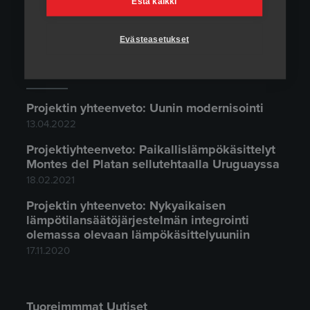
Estä kaikki
Evästeasetukset
Uusimmat projektimme
Projektin yhteenveto: Uunin modernisointi
13.04.2022
Projektiyhteenveto: Paikallislämpökäsittelyt
Montes del Platan sellutehtaalla Uruguayssa
18.02.2021
Projektin yhteenveto: Nykyaikaisen
lämpötilansäätöjärjestelmän integrointi
olemassa olevaan lämpökäsittelyuuniin
17.11.2020
Tuoreimmmat Uutiset