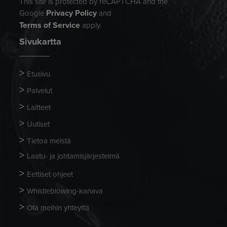
This site is protected by reCAPTCHA and the
Privacy Policy
Google
and
Terms of Service
apply.
Sivukartta
Etusivu
Palvelut
Laitteet
Uutiset
Tietoa meistä
Laatu- ja johtamisjärjestelmä
Eettiset ohjeet
Whistleblowing-kanava
Ota meihin yhteyttä