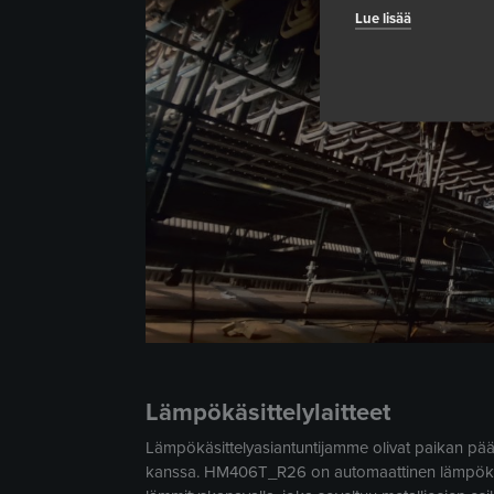
Lue lisää
Lämpökäsittelylaitteet
Lämpökäsittelyasiantuntijamme olivat paikan pä
kanssa. HM406T_R26 on automaattinen lämpökäsi