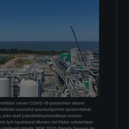
eneillään olevan COVID-19-pandemian aikana
tteilla varustetut asiantuntijamme työskentelivät
, joka vaati paikallislämpökäsittelyä useiden
ämä työt tapahtuivat Montes del Platan sellutehtaan
n virallisesti nimellä “PGP 2020 (Parada General de