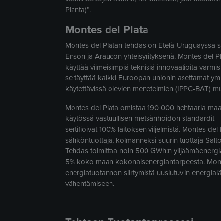
Planta)”.
Montes del Plata
Montes del Platan tehdas on Etelä-Uruguayssa sij
Enson ja Araucon yhteisyrityksenä. Montes del Pl
käyttää viimeisimpiä teknisiä innovaatioita varm
se täyttää kaikki Euroopan unionin asettamat ymp
käytettävissä olevien menetelmien (IPPC-BAT) mu
Montes del Plata omistaa 190 000 hehtaaria maat
käytössä vastuullisen metsänhoidon standardit – 
sertifioivat 100% laitoksen viljelmistä. Montes d
sähköntuottaja, kolmanneksi suurin tuottaja Salt
Tehdas toimittaa noin 500 GWh:n ylijäämäenerg
5% koko maan kokonaisenergiantarpeesta. Montes
energiatuotannon siirtymistä uusiutuviin energialäh
vähentämiseen.