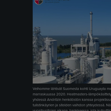
Velhomme lähtivät Suomesta kohti Uruguayta m
marraskuussa 2020. Heatmasters-lämpökäsittelylai
yhdessä Andritzin henkilöstön kanssa projektissa
tulistinkäyrien ja siteiden vaihdon yhteydessä. N
vuosihuoltojen aikana, hankkeessa, jota kutsuttii