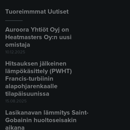
Tuoreimmmat Uutiset
Auroora Yhtiöt Oyj on
Heatmasters Oy:n uusi
omistaja
10.12.2025
Hitsauksen jälkeinen
lämpökäsittely (PWHT)
Francis-turbiinin
alapohjarenkaalle
tilapäisuunissa
15.08.2025
Lasikanavan lämmitys Saint-
Gobainin huoltoseisakin
aikana