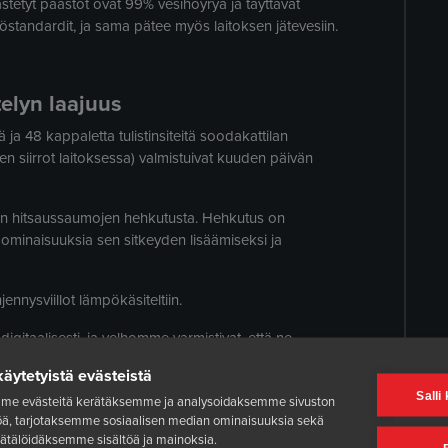
stetyt päästöt ovat 99% vesihöyryä ja täyttävät
töstandardit, ja sama pätee myös laitoksen jätevesiin.
elyn laajuus
ä ja 48 kappaletta tulistinsiteitä soodakattilan
eiden siirrot laitoksessa) valmistuivat kuuden päivän
ttiin hitsaussaumojen hehkutusta. Hehkutus on
 ominaisuuksia sen sitkeyden lisäämiseksi ja
hjennysviillot lämpökäsiteltiin.
digitaalisesti, ja velhomme varmistivat, että ne
käytetyistä evästeistä
Salli
me evästeitä kerätäksemme ja analysoidaksemme sivuston
töä, tarjotaksemme sosiaalisen median ominaisuuksia sekä
ätälöidäksemme sisältöä ja mainoksia.