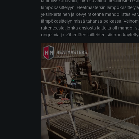
lämmityskanavalla, joka soveltuu metalliosien es
lämpökäsittelyyn. Heatmastersin lämpökäsittelylait
yksinkertainen ja kevyt rakenne mahdollistaa va
lämpökäsittelyn missä tahansa paikassa. Velhomme
rakenteesta, jonka ansiosta laitteita oli mahdolli
ongelmia ja vähentäen laitteiden siirtoon käytetty