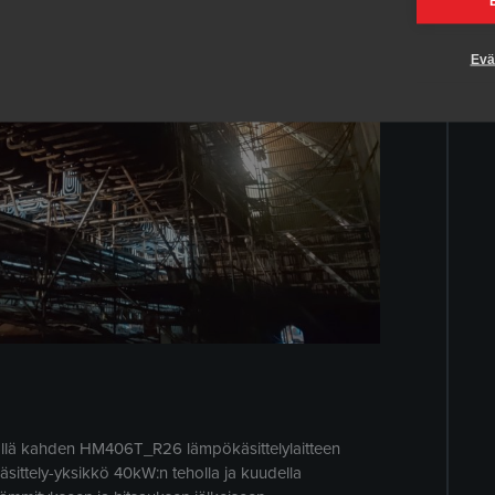
Evä
ällä kahden HM406T_R26 lämpökäsittelylaitteen
ttely-yksikkö 40kW:n teholla ja kuudella