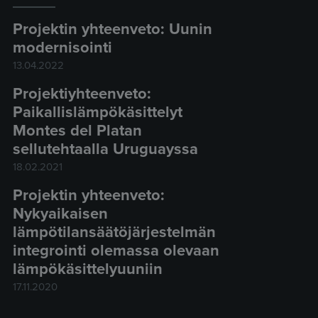
Projektin yhteenveto: Uunin
modernisointi
13.04.2022
Projektiyhteenveto:
Paikallislämpökäsittelyt
Montes del Platan
sellutehtaalla Uruguayssa
18.02.2021
Projektin yhteenveto:
Nykyaikaisen
lämpötilansäätöjärjestelmän
integrointi olemassa olevaan
lämpökäsittelyuuniin
17.11.2020