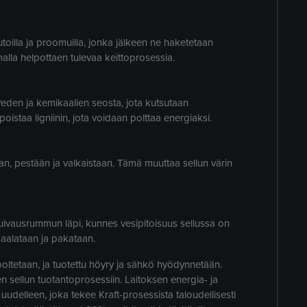
toilla ja proomuilla, jonka jälkeen ne haketetaan
lla helpottaen tulevaa keittoprosessia.
eden ja kemikaalien seosta, jota kutsutaan
poistaa ligniinin, jota voidaan polttaa energiaksi.
n, pestään ja valkaistaan. Tämä muuttaa sellun värin
uivausrummun läpi, kunnes vesipitoisuus sellussa on
paalataan ja pakataan.
ltetaan, ja tuotettu höyry ja sähkö hyödynnetään.
 sellun tuotantoprosessiin. Laitoksen energia- ja
 uudelleen, joka tekee Kraft-prosessista taloudellisesti