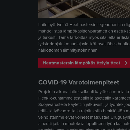
Laite hyödyntää Heatmastersin legendaarista digi
mahdollistaa lämpökäsittelyparametrien asetukse
ja tarkasti. Tämä tarkoittaa myös sitä, että erillist
tyristoriohjatut muuntajayksiköt ovat lähes huol
häiriöttömän lämmitystoiminnan.
Heatmastersin lämpökäsittelylaitteet
COVID-19 Varotoimenpiteet
Projektin aikana laitoksella oli käytössä monia k
Henkilökuntamme testattiin ja asetettiin karante
Suojavarusteita käytettiin jatkuvasti, ja työntekijö
erillisillä työvuoroilla ja rajoituksilla henkilöstön 
velhoistamme eivät voineet matkustaa Uruguayhi
aiheutti joitain muutoksia lopulliseen työn laajuu
ponnistelunsa ja saimme hieman apua yhteistyökum