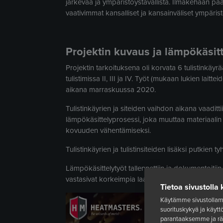
järkevää ja ympäristöystävällistä. Ilmakehään pää
vaativimmat kansalliset ja kansainväliset ympäris
Projektin kuvaus ja lämpökäsitt
Projektin tarkoituksena oli korvata 6 tulistinkäyrä
tulistimissa II, III ja IV. Työt (mukaan lukien laitt
aikana marraskuussa 2020.
Tulistinkäyrien ja siteiden vaihdon aikana vaadi
lämpökäsittelyprosessi, joka muuttaa materiaalin
kovuuden vähentämiseksi.
Tulistinkäyrien ja tulistinsiteiden lisäksi putkien ty
Lämpökäsittelytyöt tallennettiin ja dokumentoitiin 
vastasivat korkeimpia laatustandardeja.
Tietoa sivustolla 
Käytämme sivustollam
suorituskykyä ja käyt
parantaaksemme ja rä