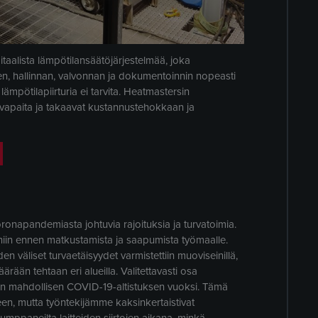
taalista lämpötilansäätöjärjestelmää, joka
n, hallinnan, valvonnan ja dokumentoinnin nopeasti
ä lämpötilapiirturia ei tarvita. Heatmastersin
tovapaita ja takaavat kustannustehokkaan ja
oronapandemiasta johtuvia rajoituksia ja turvatoimia.
eniin ennen matkustamista ja saapumista työmaalle.
iden väliset turvaetäisyydet varmistettiin muoviseinillä,
määrään tehtaan eri alueilla. Valitettavasti osa
n mahdollisen COVID-19-altistuksen vuoksi. Tämä
teen, mutta työntekijämme kaksinkertaistivat
ppaneilta laitteiden siirtojen aikana, minkä