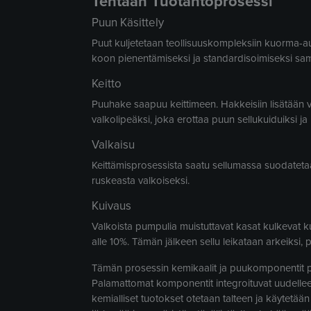
Tehtaan Tuotantoprosessi
Puun Käsittely
Puut kuljetetaan teollisuuskompleksiin kuorma-au
koon pienentämiseksi ja standardisoimiseksi sama
Keitto
Puuhake saapuu keittimeen. Hakkeisiin lisätään v
valkolipeäksi, joka erottaa puun sellukuiduiksi ja 
Valkaisu
Keittämisprosessista saatu sellumassa suodatetaa
ruskeasta valkoiseksi.
Kuivaus
Valkoista pumpulia muistuttavat kasat kulkevat k
alle 10%. Tämän jälkeen sellu leikataan arkeiksi, 
Tämän prosessin kemikaalit ja puukomponentit po
Palamattomat komponentit integroituvat uudelleen
kemialliset tuotokset otetaan talteen ja käytetään