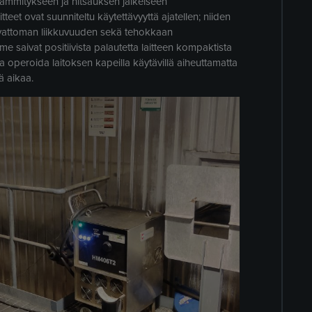
ilämmitykseen ja hitsauksen jälkeiseen
teet ovat suunniteltu käytettävyyttä ajatellen; niiden
ivattoman liikkuvuuden sekä tehokkaan
 saivat positiivista palautetta laitteen kompaktista
sta operoida laitoksen kapeilla käytävillä aiheuttamatta
ä aikaa.