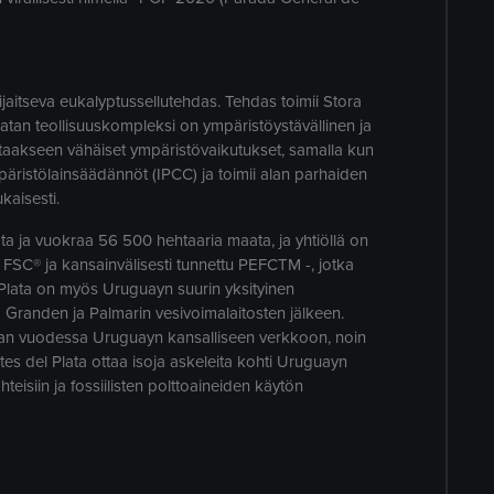
aitseva eukalyptussellutehdas. Tehdas toimii Stora
atan teollisuuskompleksi on ympäristöystävällinen ja
istaakseen vähäiset ympäristövaikutukset, samalla kun
äristölainsäädännöt (IPCC) ja toimii alan parhaiden
kaisesti.
a ja vuokraa 56 500 hehtaaria maata, ja yhtiöllä on
FSC® ja kansainvälisesti tunnettu PEFCTM -, jotka
el Plata on myös Uruguayn suurin yksityinen
o Granden ja Palmarin vesivoimalaitosten jälkeen.
ian vuodessa Uruguayn kansalliseen verkkoon, noin
 del Plata ottaa isoja askeleita kohti Uruguayn
teisiin ja fossiilisten polttoaineiden käytön