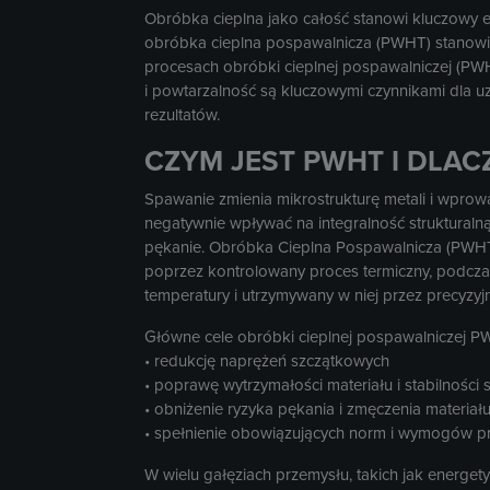
Obróbka cieplna jako całość stanowi kluczowy e
obróbka cieplna pospawalnicza (PWHT) stanowi 
procesach obróbki cieplnej pospawalniczej (PW
i powtarzalność są kluczowymi czynnikami dla u
rezultatów.
CZYM JEST PWHT I DLA
Spawanie zmienia mikrostrukturę metali i wpro
negatywnie wpływać na integralność struktural
pękanie. Obróbka Cieplna Pospawalnicza (PWHT
poprzez kontrolowany proces termiczny, podcza
temperatury i utrzymywany w niej przez precyzyj
Główne cele obróbki cieplnej pospawalniczej P
• redukcję naprężeń szczątkowych
• poprawę wytrzymałości materiału i stabilności s
• obniżenie ryzyka pękania i zmęczenia materiał
• spełnienie obowiązujących norm i wymogów 
W wielu gałęziach przemysłu, takich jak energe