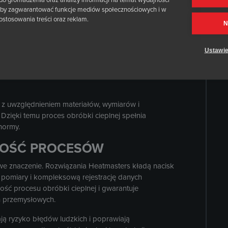
, aby zagwarantować funkcje mediów społecznościowych i w
ostosowania treści oraz reklam.
N
eplnej po spawaniu obejmują:
rzewaniem elektrycznym
cieplnej po spawaniu
Ustawie
a
 z uwzględnieniem materiałów, wymiarów i
zięki temu proces obróbki cieplnej spełnia
normy.
NOŚĆ PROCESÓW
we znaczenie. Rozwiązania Heatmasters kładą nacisk
 pomiary i kompleksową rejestrację danych
ość procesu obróbki cieplnej i gwarantuje
h przemysłowych.
ą ryzyko błędów ludzkich i poprawiają