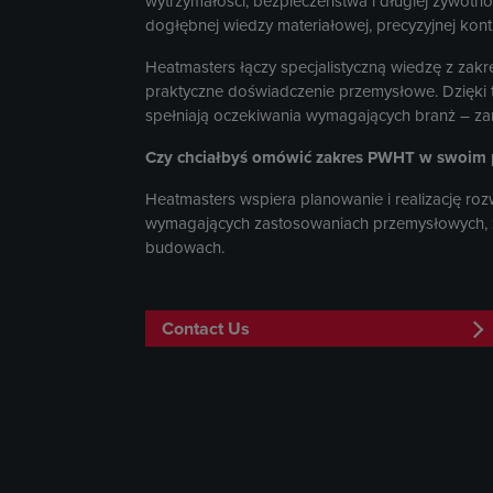
wytrzymałości, bezpieczeństwa i długiej żywotn
dogłębnej wiedzy materiałowej, precyzyjnej kont
Heatmasters łączy specjalistyczną wiedzę z zakres
praktyczne doświadczenie przemysłowe. Dzięki
spełniają oczekiwania wymagających branż – zaró
Czy chciałbyś omówić zakres PWHT w swoim p
Heatmasters wspiera planowanie i realizację ro
wymagających zastosowaniach przemysłowych, z
budowach.
Contact Us