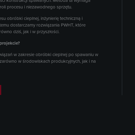
ości konstrukcji spawanych. Metoda ta wymaga
roli procesu i niezawodnego sprzętu.
u obróbki cieplnej, inżynierię techniczną i
 temu dostarczamy rozwiązania PWHT, które
wno dziś, jak i w przyszłości.
rojekcie?
związań w zakresie obróbki cieplnej po spawaniu w
arówno w środowiskach produkcyjnych, jak i na