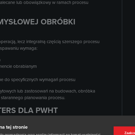
 zalecane lub obowiązkowy w ramach procesu
MYSŁOWEJ OBRÓBKI
peracją, lecz integralną częścią szerszego procesu
o spawaniu wymaga:
a
emencie obrabianym
ane do specyficznych wymagań procesu
rytowych lub zastosowań na budowach, obróbka
i starannego planowania procesu.
TERS DLA PWHT
 zakresie obróbki cieplnej pospawalniczej (PWHT)
na tej stronie
dowach. Nasza wiedza specjalistyczna opiera się na
j obróbce cieplnej i zarządzaniu wymagającymi
Zaakce
do gromadzenia oraz analizy informacji na temat wydajności