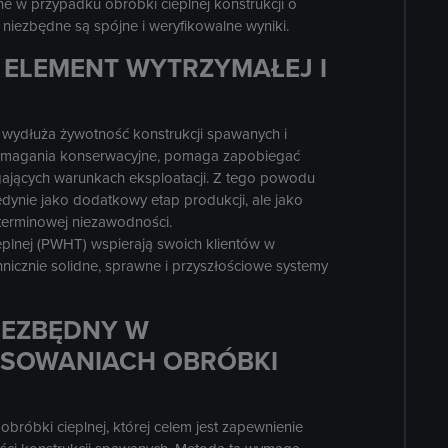
ne w przypadku obróbki cieplnej konstrukcji o
niezbędne są spójne i weryfikowalne wyniki.
 ELEMENT WYTRZYMAŁEJ I
ydłuża żywotność konstrukcji spawanych i
wymagania konserwacyjne, pomaga zapobiegać
ących warunkach eksploatacji. Z tego powodu
dynie jako dodatkowy etap produkcji, ale jako
oterminowej niezawodności.
eplnej (PWHT) wspierają swoich klientów w
nicznie solidne, sprawne i przyszłościowe systemy
IEZBĘDNY W
SOWANIACH OBRÓBKI
róbki cieplnej, której celem jest zapewnienie