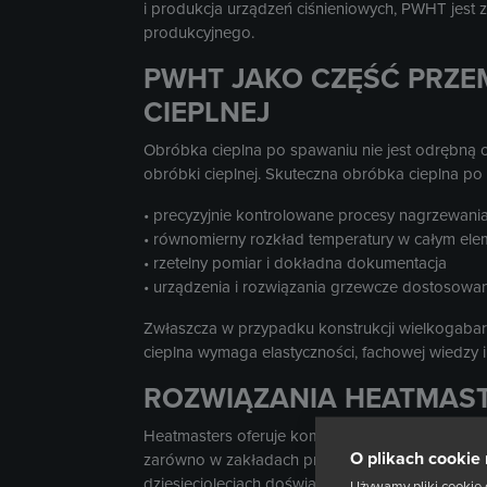
i produkcja urządzeń ciśnieniowych, PWHT jest
produkcyjnego.
PWHT JAKO CZĘŚĆ PRZE
CIEPLNEJ
Obróbka cieplna po spawaniu nie jest odrębną o
obróbki cieplnej. Skuteczna obróbka cieplna p
• precyzyjnie kontrolowane procesy nagrzewani
• równomierny rozkład temperatury w całym el
• rzetelny pomiar i dokładna dokumentacja
• urządzenia i rozwiązania grzewcze dostosow
Zwłaszcza w przypadku konstrukcji wielkogaba
cieplna wymaga elastyczności, fachowej wiedzy 
ROZWIĄZANIA HEATMAS
Heatmasters oferuje kompleksowe rozwiązania w
O plikach cookie 
zarówno w zakładach produkcyjnych, jak i na bu
dziesięcioleciach doświadczenia w przemysłowe
Używamy pliki cookie 