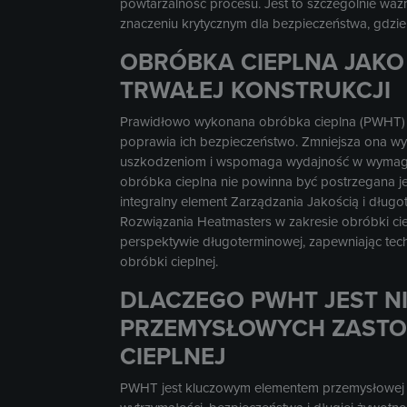
powtarzalność procesu. Jest to szczególnie waż
znaczeniu krytycznym dla bezpieczeństwa, gdzie 
OBRÓBKA CIEPLNA JAKO
TRWAŁEJ KONSTRUKCJI
Prawidłowo wykonana obróbka cieplna (PWHT) w
poprawia ich bezpieczeństwo. Zmniejsza ona 
uszkodzeniom i wspomaga wydajność w wymagaj
obróbka cieplna nie powinna być postrzegana je
integralny element Zarządzania Jakością i dług
Rozwiązania Heatmasters w zakresie obróbki ci
perspektywie długoterminowej, zapewniając tech
obróbki cieplnej.
DLACZEGO PWHT JEST N
PRZEMYSŁOWYCH ZASTO
CIEPLNEJ
PWHT jest kluczowym elementem przemysłowej ob