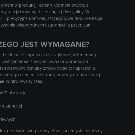
lement w produkcji konstrukcji metalowych, a
wyspecjalizowaną dziedzinę tej dyscypliny. W
HT) precyzyjna kontrola, szczegółowa dokumentacja
zyskania wiarygodnych i zgodnych z przepisami
CZEGO JEST WYMAGANE?
wadza lokalne naprężenia szczątkowe, które mogą
ną, wytrzymałość zmęczeniową i odporność na
) stosowana jest aby zredukować te naprężenia
s którego element jest podgrzewany do określonej
nie kontrolowany czas.
WHT obejmują:
trukturalnej
u
prawnych
tyka, przetwórstwo przemysłowe, przemysł chemiczny