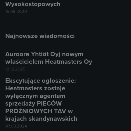
Wysokostopowych
15.09.2020
Najnowsze wiadomości
Auroora Yhtiöt Oyj nowym
właścicielem Heatmasters Oy
12.12.2025
Ekscytujące ogłoszenie:
Heatmasters zostaje
wyłącznym agentem
sprzedaży PIECÓW
PRÓŻNIOWYCH TAV w
krajach skandynawskich
07.03.2024