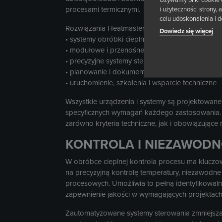
procesami termicznymi.
i użyteczności strony
celu udoskonalenia i d
Rozwiązania Heatmasters w zakresie obróbki ci
Dowiedz się więcej
• systemy obróbki cieplnej po spawaniu z podg
• modułowe i przenośne urządzenia do obróbki 
• precyzyjne systemy sterowania i monitorowani
• planowanie i dokumentowanie procesów
• uruchomienie, szkolenia i wsparcie techniczne
Wszystkie urządzenia i systemy są projektowane
specyficznych wymagań każdego zastosowania. D
zarówno kryteria techniczne, jak i obowiązujące 
KONTROLA I NIEZAWOD
W obróbce cieplnej kontrola procesu ma kluczo
na precyzyjną kontrolę temperatury, niezawodne
procesowych. Umożliwia to pełną identyfikowaln
zapewnienie jakości w wymagających projektac
Zautomatyzowane systemy sterowania zmniejszaj