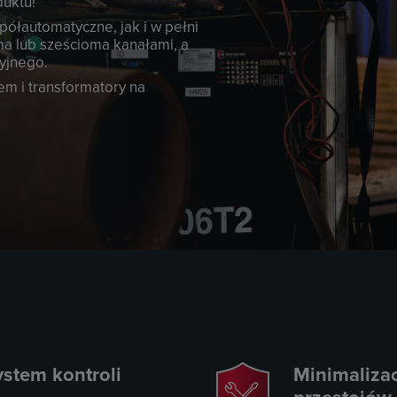
duktu!
ółautomatyczne, jak i w pełni
a lub sześcioma kanałami, a
yjnego.
m i transformatory na
stem kontroli
Minimalizac