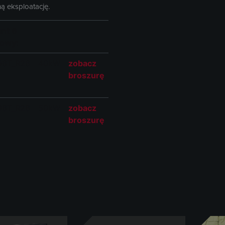
ą eksploatację.
ant 6
łowy:
6T_R26
40kW
zobacz
broszurę
6T_R26
50kW
zobacz
broszurę