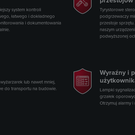
przestojów
jszy system kontroli
Tyrystorowe ster
wego, łatwego i dokładnego
podgrzewaczy min
onitorowania i dokumentowania
przestoje sprzętu.
lnie.
naszym urządzeni
podwyższonej och
Wyraźny i pr
użytkownik
wyżarzarek lub nawet mniej,
we do transportu na budowie.
Lampki sygnalizacy
grzałek oporowych 
Otrzymuj alarmy i 