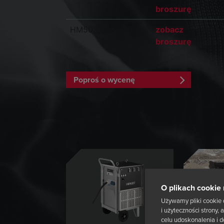
broszurę
HM503T
50kW
zobacz
HM50
broszurę
Poproś o wycenę
O plikach cookie 
Używamy pliki cookie 
i użyteczności strony
celu udoskonalenia i d