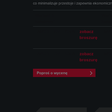
co minimalizuje przestoje i zapewnia ekonomiczn
Wariant 3
Wari
kanałowy:
kana
HM403T_R26
40kW
zobacz
HM40
broszurę
HM503T_R26
50kW
zobacz
HM50
broszurę
Poproś o wycenę