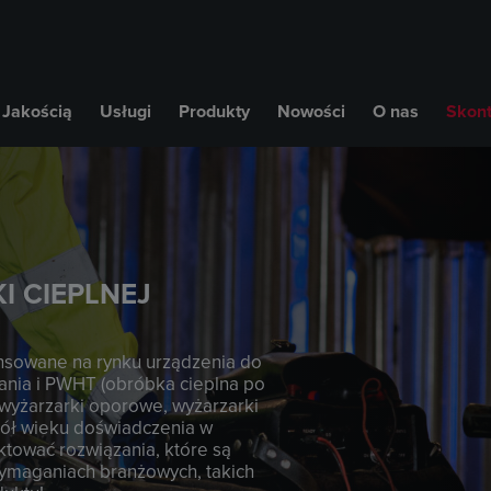
 Jakością
Usługi
Produkty
Nowości
O nas
Skont
I CIEPLNEJ
nsowane na rynku urządzenia do
nia i PWHT (obróbka cieplna po
wyżarzarki oporowe, wyżarzarki
Pół wieku doświadczenia w
ktować rozwiązania, które są
wymaganiach branżowych, takich