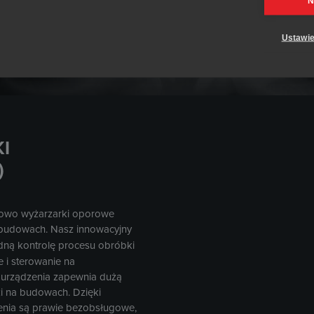
N
Ustawie
I
)
orowo wyżarzarki oporowe
a budowach. Nasz innowacyjny
ną kontrolę procesu obróbki
 i sterowanie na
a urządzenia zapewnia dużą
ki na budowach. Dzięki
enia są prawie bezobsługowe,