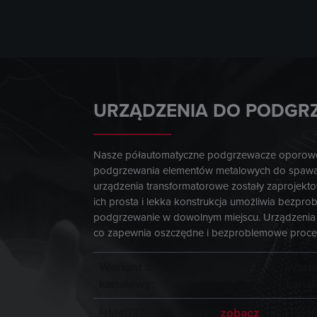
URZĄDZENIA DO PODGR
Nasze półautomatyczne podgrzewacze oporow
podgrzewania elementów metalowych do spawan
urządzenia transformatorowe zostały zaprojekto
ich prosta i lekka konstrukcja umożliwia bezpr
podgrzewanie w dowolnym miejscu. Urządzenia 
co zapewnia oszczędne i bezproblemowe proce
Wariant 3
Waria
kanałowy:
kanał
HM403T
40kW
zobacz
HM40