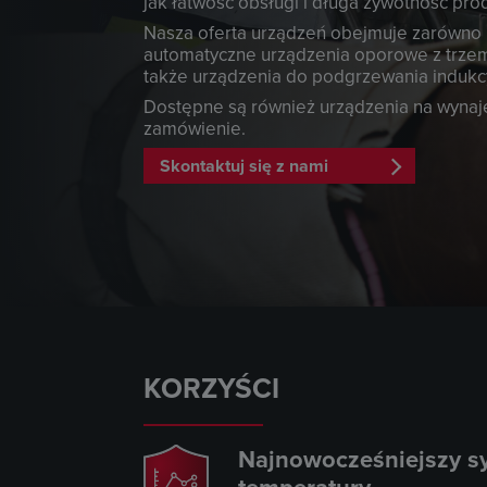
jak łatwość obsługi i długa żywotność pro
Nasza oferta urządzeń obejmuje zarówno p
automatyczne urządzenia oporowe z trzem
także urządzenia do podgrzewania indukc
Dostępne są również urządzenia na wynaje
zamówienie.
Skontaktuj się z nami
KORZYŚCI
Najnowocześniejszy sy