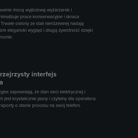
owanie mocą wyjściową wyżarzarek i
imalizuje prace konserwacyjne i skraca
 Trwałe osłony ze stali nierdzewnej nadają
om elegancki wygląd i długą żywotność dzięki
ronie.
zejrzysty interfejs
a
jne zapewniają, że stan sieci elektrycznej i
jest krystalicznie jasny i czytelny dla operatora.
raporty o stanie procesu na swój telefon.