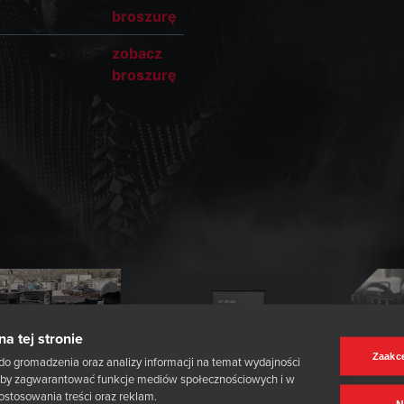
broszurę
6T
50kW
zobacz
broszurę
na tej stronie
Zaakce
do gromadzenia oraz analizy informacji na temat wydajności
, aby zagwarantować funkcje mediów społecznościowych i w
ostosowania treści oraz reklam.