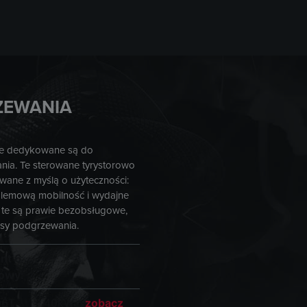
ZEWANIA
e dedykowane są do
ia. Te sterowane tyrystorowo
wane z myślą o użyteczności:
oblemową mobilność i wydajne
te są prawie bezobsługowe,
sy podgrzewania.
nt 6
owy:
6T
40kW
zobacz