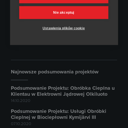
Nie akceptuj
Heatmasters Equipment
Ustawienia plików cookie
Aby dowiedzieć się więcej na temat firmy
Gaujas Koks, kliknij
tutaj
.
Najnowsze podsumowania projektów
Podsumowanie Projektu: Obróbka Cieplna u
Klientau w Elektrowni Jądrowej Olkiluoto
14.10.2020
Podsumowanie Projektu: Usługi Obróbki
Cieplnej w Biociepłowni Kymijärvi III
07.10.2020