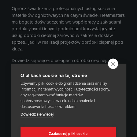
Oprócz świadczenia profesjonalnych usług suszenia
materiałów ogniotrwałych na całym świecie, Heatmasters
ma bogate doświadczenie we współpracy z zakładami
produkcyjnymi i innymi podmiotami korzystającymi z
usług obróbki cieplnej zarówno w zakresie dostaw
sprzętu, jak i w realizacji projektów obróbki cieplnej pod
klucz.
Dowiedz się więcej o usługach obróbki cieplnej.
O plikach cookie na tej stronie
Heatmasters Services
Używamy pliki cookie do gromadzenia oraz analizy
informacji na temat wydajności i użyteczności strony,
aby zagwarantować funkcje mediów
społecznościowych i w celu udoskonalenia i
dostosowania treści oraz reklam.
Contact Us
Dowiedz się więcej
Jesteś zainteresowany sprzętem do obróbki
cieplnej lub piecem do obróbki cieplnej?
Zaakceptuj pliki cookie