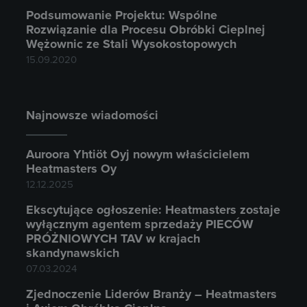
Podsumowanie Projektu: Wspólne
Rozwiązanie dla Procesu Obróbki Cieplnej
Wężownic ze Stali Wysokostopowych
15.09.2020
Najnowsze wiadomości
Auroora Yhtiöt Oyj nowym właścicielem
Heatmasters Oy
12.12.2025
Ekscytujące ogłoszenie: Heatmasters zostaje
wyłącznym agentem sprzedaży PIECÓW
PRÓŻNIOWYCH TAV w krajach
skandynawskich
07.03.2024
Zjednoczenie Liderów Branży – Heatmasters