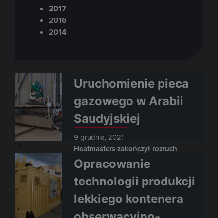
2017
2016
2014
Uruchomienie pieca
gazowego w Arabii
Saudyjskiej
9 grudnia, 2021
">
Heatmasters zakończył rozruch
pieca gazowego w Arabii
Opracowanie
Saudyjskiej
technologii produkcji
Wyposażony w moc grzewczą
lekkiego kontenera
2100 kW i trzon wysuwny, piec ten
został zaprojektowany zgodnie z
obserwacyjno-